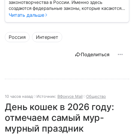
законотворчества в России. Именно здесь
создаются федеральные законы, которые касаются
жизни каждого гражданина: от образования и
Читать дальше
медицины до налогов и внешней политики. В статье
разберем, как устроена Дума.
Россия
Интернет
Поделиться
10 часов назад
Источник:
ВФокусе Mail
Общество
День кошек в 2026 году:
отмечаем самый мур-
мурный праздник