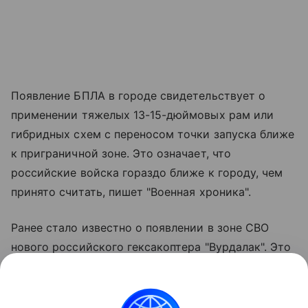
Появление БПЛА в городе свидетельствует о
применении тяжелых 13-15-дюймовых рам или
гибридных схем с переносом точки запуска ближе
к приграничной зоне. Это означает, что
российские войска гораздо ближе к городу, чем
принято считать, пишет "Военная хроника".
Ранее стало известно о появлении в зоне СВО
нового российского гексакоптера "Вурдалак". Это
военная модификация гражданского грузового
дрона, при ее создании упор делался на качества:
более других нужные на передовой: простоту,