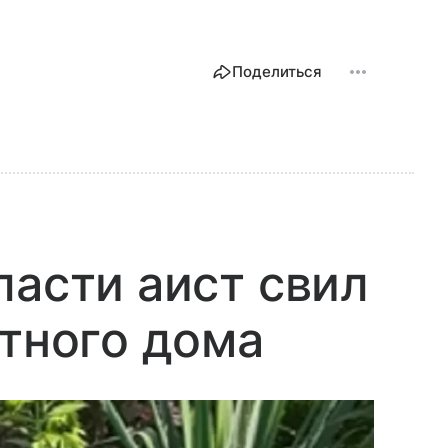
Поделиться
ласти аист свил
стного дома