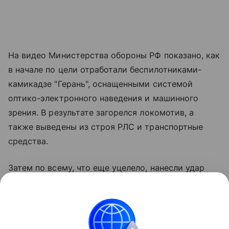
На видео Министерства обороны РФ показано, как
в начале по цели отработали беспилотниками-
камикадзе "Герань", оснащенными системой
оптико-электронного наведения и машинного
зрения. В результате загорелся локомотив, а
также выведены из строя РЛС и транспортные
средства.
Затем по всему, что еще уцелело, нанесли удар
ракетой оперативно-тактического комплекса
"Искандер-М", как пишут в некоторых источниках,
оснащенного боевой частью воздушного подрыва.
В итоге противник лишился дорогостоящей