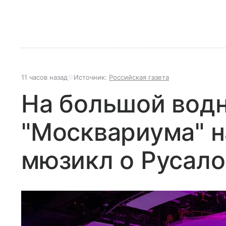
11 часов назад
Источник:
Российская газета
На большой вод
"Москвариума" н
мюзикл о Русало