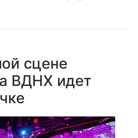
ной сцене
а ВДНХ идет
чке