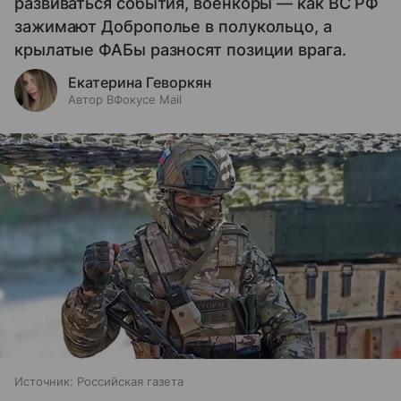
развиваться события, военкоры — как ВС РФ
зажимают Доброполье в полукольцо, а
крылатые ФАБы разносят позиции врага.
Екатерина Геворкян
Автор ВФокусе Mail
Источник:
Российская газета