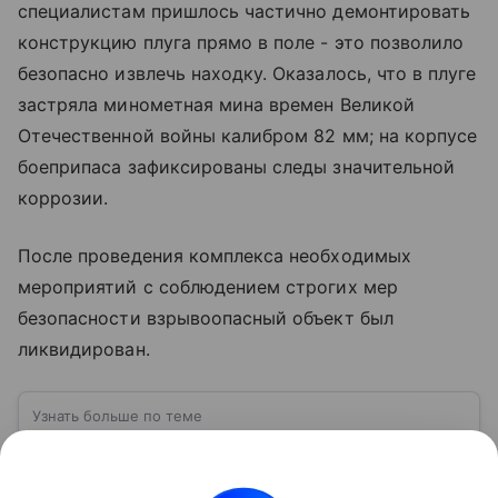
специалистам пришлось частично демонтировать
конструкцию плуга прямо в поле - это позволило
безопасно извлечь находку. Оказалось, что в плуге
застряла минометная мина времен Великой
Отечественной войны калибром 82 мм; на корпусе
боеприпаса зафиксированы следы значительной
коррозии.
После проведения комплекса необходимых
мероприятий с соблюдением строгих мер
безопасности взрывоопасный объект был
ликвидирован.
Узнать больше по теме
Росгвардия: история, задачи и путь к
службе
Росгвардия — одна из самых молодых силовых