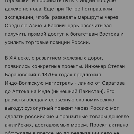
горлышки" и пробивать путь к Индии по суше
далеко не нова. Еще при Петре I отправляли
экспедиции, чтобы разведать маршруты через
Среднюю Азию и Каспий: царь рассчитывал
получить прямой доступ к богатствам Востока и
усилить торговые позиции России.
В XIX веке, с развитием железных дорог,
появились конкретные проекты. Инженер Степан
Барановский в 1870‑х годах предложил
Индо‑Волжскую магистраль - линию от Саратова
до Аттока на Инде (нынешний Пакистан). Его
расчеты обещали серьезную экономическую
выгоду: сухопутный транзит через Россию мог
сделать российские и транзитные товары дешевле
английских, доставляемых морем. Проект активно
обсуждали в прессе, но до реализации дело не