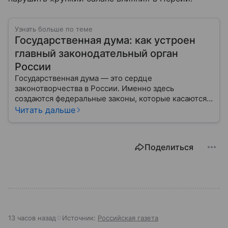
Узнать больше по теме
Государственная дума: как устроен
главный законодательный орган
России
Государственная дума — это сердце
законотворчества в России. Именно здесь
создаются федеральные законы, которые касаются
жизни каждого гражданина: от образования и
Читать дальше
медицины до налогов и внешней политики. В статье
разберем, как устроена Дума.
Поделиться
13 часов назад
Источник:
Российская газета