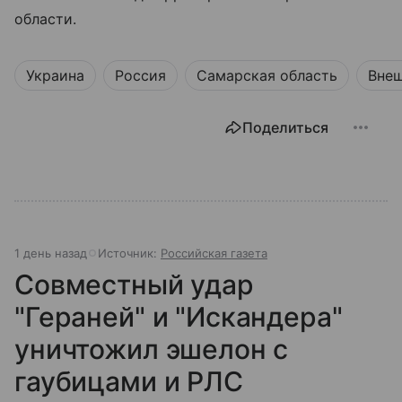
области.
Украина
Россия
Самарская область
Внеш
Поделиться
1 день назад
Источник:
Российская газета
Совместный удар
"Гераней" и "Искандера"
уничтожил эшелон с
гаубицами и РЛС