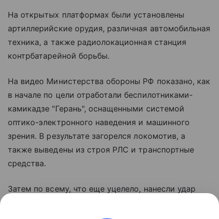
На открытых платформах были установлены
артиллерийские орудия, различная автомобильная
техника, а также радиолокационная станция
контрбатарейной борьбы.
На видео Министерства обороны РФ показано, как
в начале по цели отработали беспилотниками-
камикадзе "Герань", оснащенными системой
оптико-электронного наведения и машинного
зрения. В результате загорелся локомотив, а
также выведены из строя РЛС и транспортные
средства.
Затем по всему, что еще уцелело, нанесли удар
ракетой оперативно-тактического комплекса
"Искандер-М", как пишут в некоторых источниках,