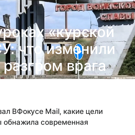
уроках «курской
У: что изменили
 разгром врага
ал ВФокусе Mail, какие цели
сы обнажила современная