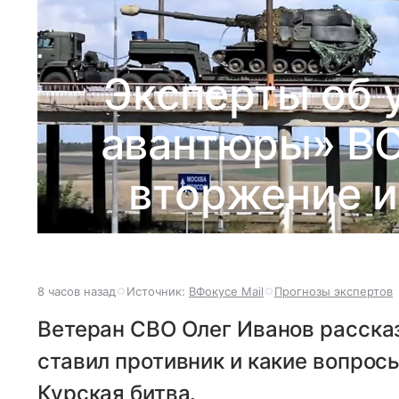
Эксперты об 
авантюры» ВС
вторжение и
8 часов назад
Источник:
ВФокусе Mail
Прогнозы экспертов
Ветеран СВО Олег Иванов рассказ
ставил противник и какие вопро
Курская битва.