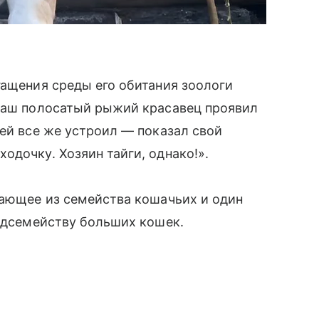
гащения среды его обитания зоологи
 наш полосатый рыжий красавец проявил
тей все же устроил — показал свой
одочку. Хозяин тайги, однако!».
тающее из семейства кошачьих и один
подсемейству больших кошек.