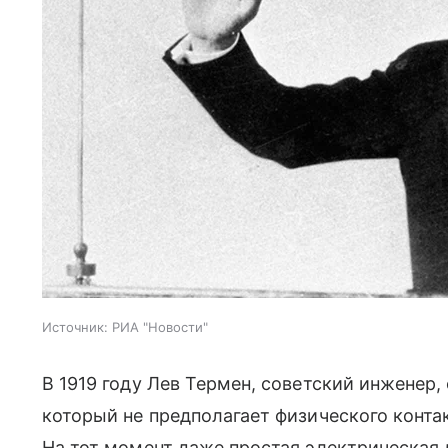
Источник:
РИА "Новости"
В 1919 году Лев Термен, советский инженер,
который не предполагает физического контак
На тот момент даже простая электрическая