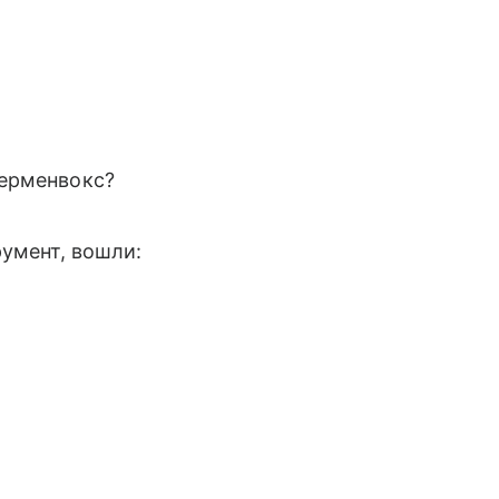
терменвокс?
румент, вошли: