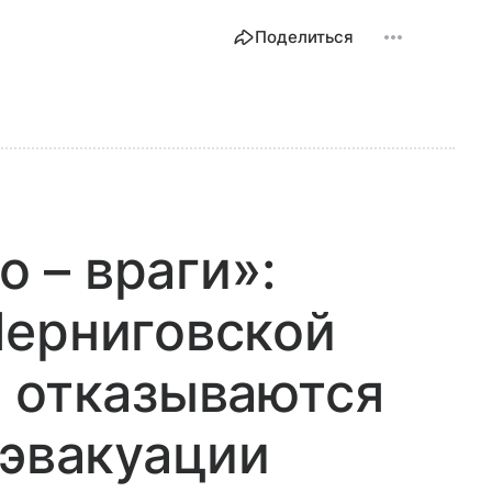
Поделиться
о – враги»:
Черниговской
 отказываются
 эвакуации