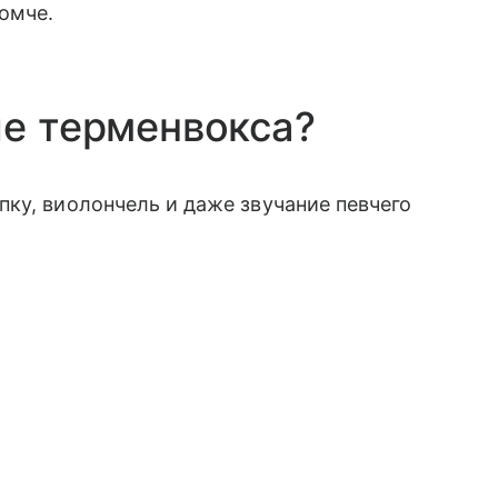
ромче.
ие терменвокса?
ку, виолончель и даже звучание певчего