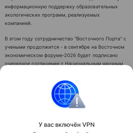
информационную поддержку образовательных
экологических программ, реализуемых
компанией.
В этом году сотрудничество "Восточного Порта" с
учеными продолжится - в сентябре на Восточном
экономическом форуме-2026 будет подписано
очередное соглашение с Национальным научным
центром морской биологии ДВО РАН,
направленное на всестороннюю поддержку
биологов.
">
Поделиться
У вас включ
ён
V
P
N