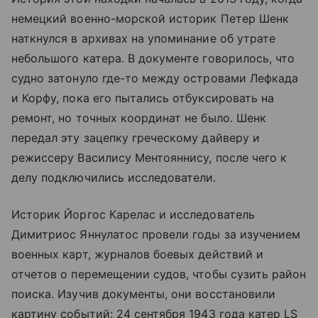
немецкий военно-морской историк Петер Шенк
наткнулся в архивах на упоминание об утрате
небольшого катера. В документе говорилось, что
судно затонуло где-то между островами Лефкада
и Корфу, пока его пытались отбуксировать на
ремонт, но точных координат не было. Шенк
передал эту зацепку греческому дайверу и
режиссеру Василису Ментояннису, после чего к
делу подключились исследователи.
Историк Йоргос Карелас и исследователь
Димитриос Яннулатос провели годы за изучением
военных карт, журналов боевых действий и
отчетов о перемещении судов, чтобы сузить район
поиска. Изучив документы, они восстановили
картину событий: 24 сентября 1943 года катер LS