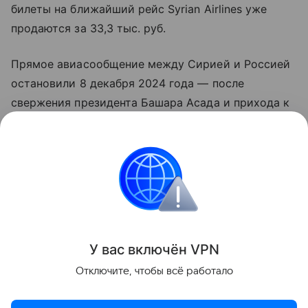
билеты на ближайший рейс Syrian Airlines уже
продаются за 33,3 тыс. руб.
Прямое авиасообщение между Сирией и Россией
остановили 8 декабря 2024 года — после
свержения президента Башара Асада и прихода к
власти в Дамаске нового руководства. До этого
рейсы выполняли авиакомпаний Syrian Air и Cham
Wings.
Ирак
Сирия
Россия
Авиация
Новост
Поделиться
У вас включ
ён
V
P
N
Отключите, чтобы всё работало