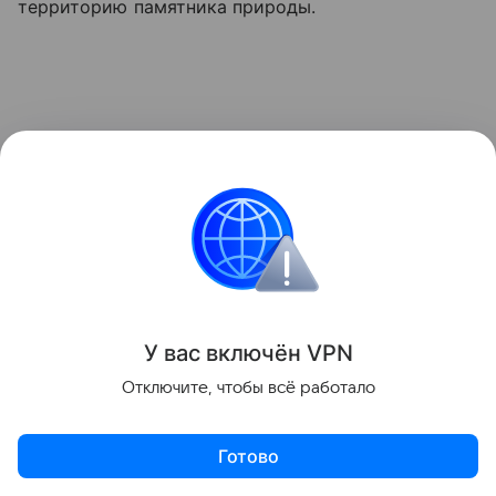
территорию памятника природы.
У вас включ
ён
V
P
N
Отключите, чтобы всё работало
Готово
31 июля этого года суд передал Кунгурскую