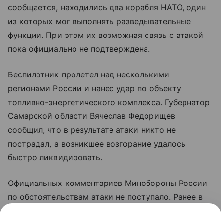
сообщается, находились два корабля НАТО, один
из которых мог выполнять разведывательные
функции. При этом их возможная связь с атакой
пока официально не подтверждена.
Беспилотник пролетел над несколькими
регионами России и нанес удар по объекту
топливно-энергетического комплекса. Губернатор
Самарской области Вячеслав Федорищев
сообщил, что в результате атаки никто не
пострадал, а возникшее возгорание удалось
быстро ликвидировать.
Официальных комментариев Минобороны России
по обстоятельствам атаки не поступало. Ранее в
ведомстве сообщали об уничтожении украинского