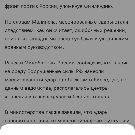
фронт против России, упомянув Финляндию.
По словам Малинена, массированные удары стали
следствием, как он считает, ошибочных решений,
принятых западными спецслужбами и украинским
военным руководством.
Ранее в Минобороны России сообщили, что в ночь
на среду Вооруженные силы РФ нанесли
массированный удар по объектам в Киеве, где, по
данным ведомства, располагались центры
хранения военных грузов и беспилотников.
В министерстве также заявили, что удары
наносятся по объектам военной инфраструктуры и
предприятиям оборонно-промышленного