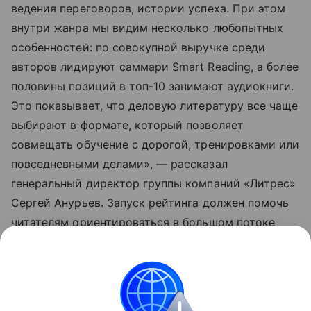
ведения переговоров, истории успеха. При этом
внутри жанра мы видим несколько любопытных
особенностей: по совокупной выручке среди
авторов лидируют саммари Smart Reading, а более
половины позиций в топ-10 занимают аудиокниги.
Это показывает, что деловую литературу все чаще
выбирают в формате, который позволяет
совмещать обучение с дорогой, тренировками или
повседневными делами», — рассказал
генеральный директор группы компаний «Литрес»
Сергей Анурьев. Запуск рейтинга должен помочь
читателям ориентироваться в большом потоке
деловых и мотивационных изданий.
➤ Подписывайтесь на телеграм-канал «РБК
Трендов» — будьте в курсе последних тенденций в