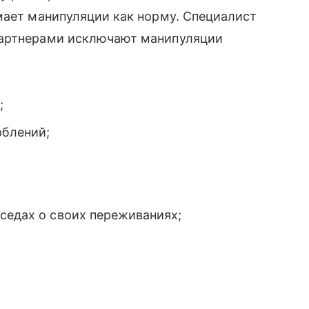
мает манипуляции как норму. Специалист
партнерами исключают манипуляции
;
рблений;
седах о своих переживаниях;