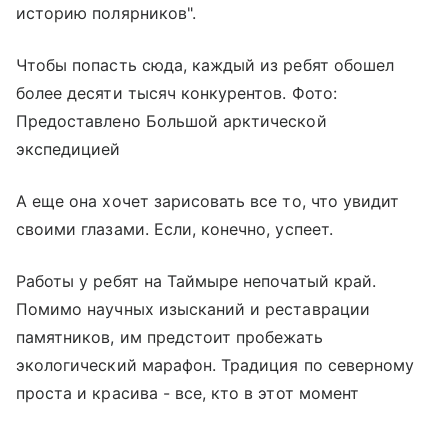
историю полярников".
Чтобы попасть сюда, каждый из ребят обошел
более десяти тысяч конкурентов. Фото:
Предоставлено Большой арктической
экспедицией
А еще она хочет зарисовать все то, что увидит
своими глазами. Если, конечно, успеет.
Работы у ребят на Таймыре непочатый край.
Помимо научных изысканий и реставрации
памятников, им предстоит пробежать
экологический марафон. Традиция по северному
проста и красива - все, кто в этот момент
находится на мысе - а это не только четырнадцать
Выберите комментарий
Выберите комментарий
Выберите комментарий