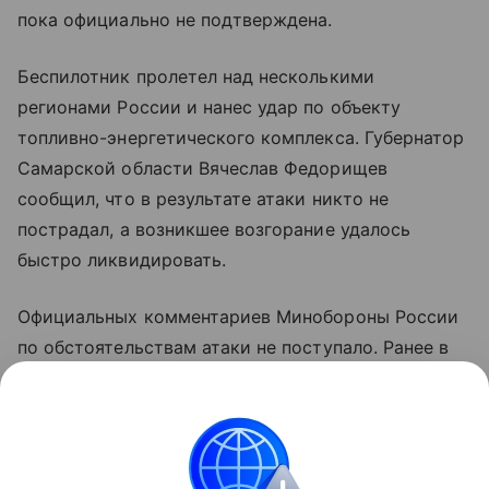
пока официально не подтверждена.
Беспилотник пролетел над несколькими
регионами России и нанес удар по объекту
топливно-энергетического комплекса. Губернатор
Самарской области Вячеслав Федорищев
сообщил, что в результате атаки никто не
пострадал, а возникшее возгорание удалось
быстро ликвидировать.
Официальных комментариев Минобороны России
по обстоятельствам атаки не поступало. Ранее в
ведомстве сообщали об уничтожении украинского
беспилотника над территорией Самарской
области.