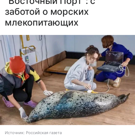
"Восточный Порт": с
заботой о морских
млекопитающих
Источник:
Российская газета