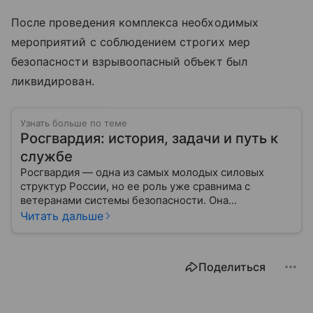
После проведения комплекса необходимых
мероприятий с соблюдением строгих мер
безопасности взрывоопасный объект был
ликвидирован.
Узнать больше по теме
Росгвардия: история, задачи и путь к
службе
Росгвардия — одна из самых молодых силовых
структур России, но ее роль уже сравнима с
ветеранами системы безопасности. Она
одновременно напоминает армию и полицию, но
Читать дальше
остается особой службой со своими задачами и
правилами. Разберем, чем занимается ведомство.
Поделиться