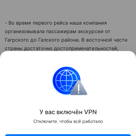
- Во время первого рейса наша компания
организовывала пассажирам экскурсии от
Гагрского до Галского района. В восточной части
страны достаточно достопримечательностей,
особенно природных объектов и термальных
источников. В октябре продолжается
бархатный
сезон
и можно купаться в море. Думаю, еще один
рейс можно было бы запустить зимой в
мандариновый сезон, - отметила она.
Поделиться
У вас включ
ён
V
P
N
Отключите, чтобы всё работало