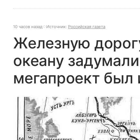
10 часов назад
Источник:
Российская газета
Железную дорог
океану задумали
мегапроект был 