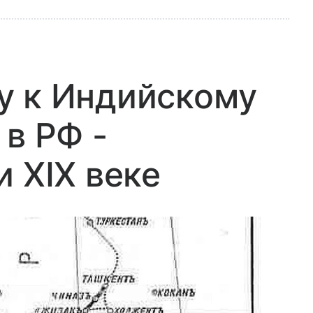
у к Индийскому
 в РФ -
и XIX веке