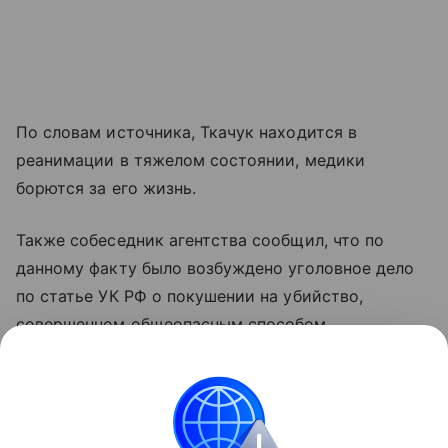
По словам источника, Ткачук находится в
реанимации в тяжелом состоянии, медики
борются за его жизнь.
Также собеседник агентства сообщил, что по
данному факту было возбуждено уголовное дело
по статье УК РФ о покушении на убийство,
совершенном общеопасным способом.
Компания "Уралдронзавод" производит дроны
"Упырь".