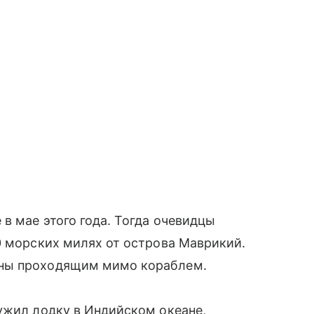
в мае этого года. Тогда очевидцы
0 морских милях от острова Маврикий.
ены проходящим мимо кораблем.
ужил лодку в Индийском океане,