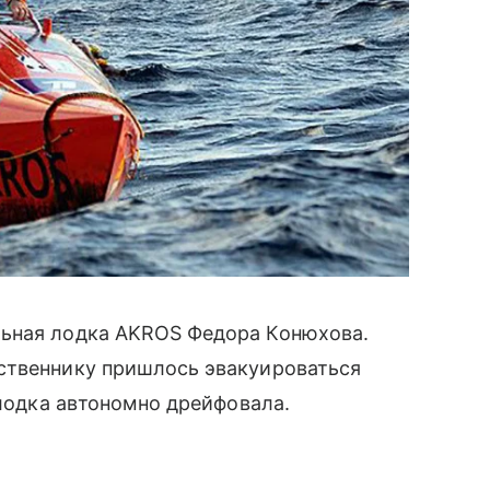
льная лодка AKROS Федора Конюхова.
ственнику пришлось эвакуироваться
 лодка автономно дрейфовала.