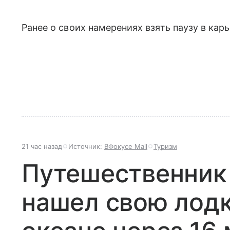
Ранее о своих намерениях взять паузу в кар
21 час назад
Источник:
ВФокусе Mail
Туризм
Путешественник
нашел свою лод