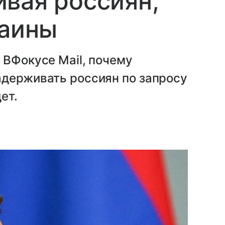
вая россиян,
раины
 ВФокусе Mail, почему
адерживать россиян по запросу
ет.