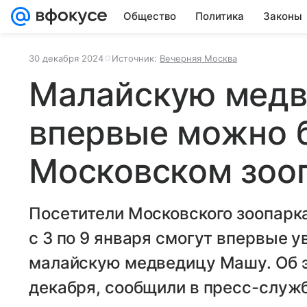
Общество
Политика
Законы
30 декабря 2024
Источник:
Вечерняя Москва
Малайскую мед
впервые можно б
Московском зоо
Посетители Московского зоопарк
с 3 по 9 января смогут впервые 
малайскую медведицу Машу. Об э
декабря, сообщили в пресс-служб