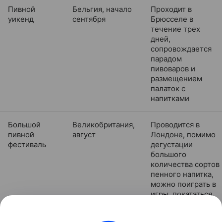
Пивной
Бельгия, начало
Проходит в
уикенд
сентября
Брюсселе в
течение трех
дней,
сопровождается
парадом
пивоваров и
размещением
палаток с
напитками
Большой
Великобритания,
Проводится в
пивной
август
Лондоне, помимо
фестиваль
дегустации
большого
количества сортов
пенного напитка,
можно поиграть в
игры, покататься
на аттракционах,
послушать живую