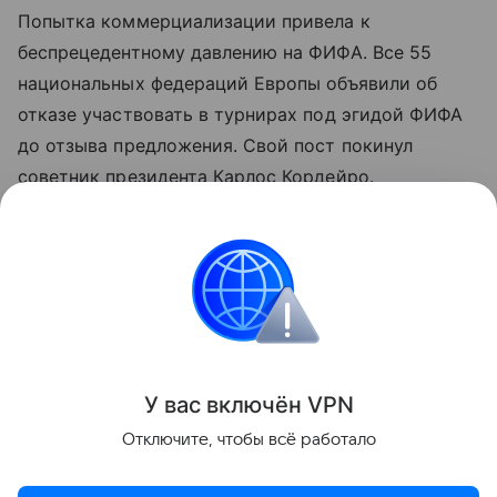
Попытка коммерциализации привела к
беспрецедентному давлению на ФИФА. Все 55
национальных федераций Европы объявили об
отказе участвовать в турнирах под эгидой ФИФА
до отзыва предложения. Свой пост покинул
советник президента Карлос Кордейро.
Главный операционный директор Кевин Ламур
обвинил Инфантино в обмане сотрудников, а глава
отдела глобального развития Арсен Венгер заявил,
что не имел отношения к проекту.
Поделиться
У вас включ
ён
V
P
N
Отключите, чтобы всё работало