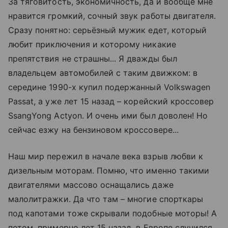
За тяговитость, экономичность, да и вообще мне
нравится громкий, сочный звук работы двигателя.
Сразу понятно: серьёзный мужик едет, который
любит приключения и которому никакие
препятствия не страшны... Я дважды был
владельцем автомобилей с таким движком: в
середине 1990-х купил подержанный Volkswagen
Passat, а уже лет 15 назад – корейский кроссовер
SsangYong Actyon. И очень ими был доволен! Но
сейчас езжу на бензиновом кроссовере...
Наш мир пережил в начале века взрыв любви к
дизельным моторам. Помню, что именно такими
двигателями массово оснащались даже
малолитражки. Да что там – многие спорткары
под капотами тоже скрывали подобные моторы! А
потом, примерно лет 15 назад, в Европе случился