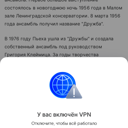
состоялось в новогоднюю ночь 1956 года в Малом
зале Ленинградской консерватории. 8 марта 1956
года ансамбль получил название "Дружба".
В 1976 году Пьеха ушла из "Дружбы" и создала
собственный ансамбль под руководством
Григория Клеймица. За годы творчества
репертуар певицы пополнился более чем 500
песнями, в том числе на иностранных языках. Она
выпустила несколько десятков музыкальных
альбомов и посетила с концертами более 30
стран.
Поделиться
У вас включ
ён
V
P
N
Отключите, чтобы всё работало