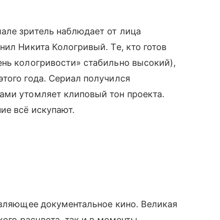
але зритель наблюдает от лица
нил Никита Кологривый. Те, кто готов
ень кологривости» стабильно высокий),
того года. Сериал получился
ами утомляет клиповый тон проекта.
ие всё искупают.
овляющее документальное кино. Великая
кого расцвета, так и в моменты