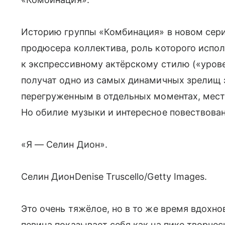
Историю группы «Комбинация» в новом сери
продюсера коллектива, роль которого испол
к экспрессивному актёрскому стилю («уров
получат одно из самых динамичных зрелищ э
перегруженным в отдельных моментах, мест
Но обилие музыки и интересное повествован
«Я — Селин Дион».
Селин ДионDenise Truscello/Getty Images.
Это очень тяжёлое, но в то же время вдохн
певица показывает себя как на пике творчес