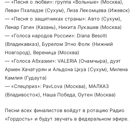
— «Песня о любви»: группа «Вольные» (Москва),
Леван Пхаладзе (Сухум), Лиза Лекомцева (Ижевск)
— «Песня о защитниках страны»: Авто (Сухум),
Ленар Гатин (Казань), Никита Лукашев (Москва)
— «Голоса народов России»: Diana Besolti
(Владикавказ), Бурелом Этно Фолк (Нижний
Новгород), Вереница (Москва)
— «Голоса Абхазии»: VALERIA (Очамчыра), дуэт
Армен Хачатурян и Альдона Цкуа (Сухум), Милена
Камлия (Гудаута)
— «Спецприз»: PavLova (Москва), МАЛХАЗ
(Владивосток), Наша Победа, Оутен (Москва)
Песни всех финалистов войдут в ротацию Радио
«Гордость» и будут звучать в федеральном эфире.