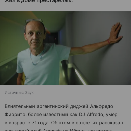
жил в доме престарелых.
Источник:
Звук
Влиятельный аргентинский диджей Альфредо
Фиорито, более известный как DJ Alfredo, умер
в возрасте 71 года. Об этом в соцсетях рассказал
культовый клуб Amnesia на Ибице, где артист