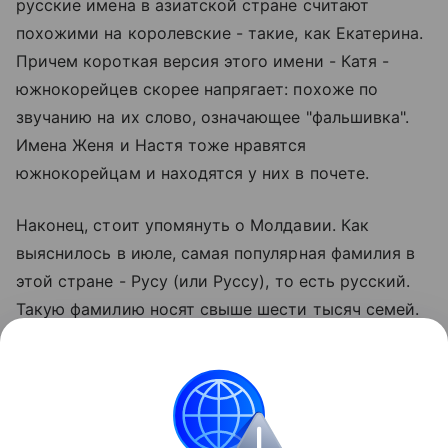
русские имена в азиатской стране считают
похожими на королевские - такие, как Екатерина.
Причем короткая версия этого имени - Катя -
южнокорейцев скорее напрягает: похоже по
звучанию на их слово, означающее "фальшивка".
Имена Женя и Настя тоже нравятся
южнокорейцам и находятся у них в почете.
Наконец, стоит упомянуть о Молдавии. Как
выяснилось в июле, самая популярная фамилия в
этой стране - Русу (или Руссу), то есть русский.
Такую фамилию носят свыше шести тысяч семей.
В совокупности порядка 25 тысяч молдаван
являются обладателями этой фамилии. Историки
поясняют, что популярность ее объясняется
просто: Молдавия исторически имеет тесную