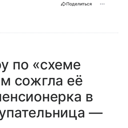
Поделиться
у по «схеме
ом сожгла её
пенсионерка в
купательница —