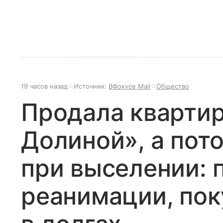
19 часов назад
Источник:
ВФокусе Mail
Общество
Продала квартир
Долиной», а пот
при выселении: 
реанимации, по