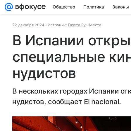
Общество
Политика
Законы
22 декабря 2024
Источник:
Газета.Ру
Места
В Испании откр
специальные ки
нудистов
В нескольких городах Испании от
нудистов, сообщает El nacional.