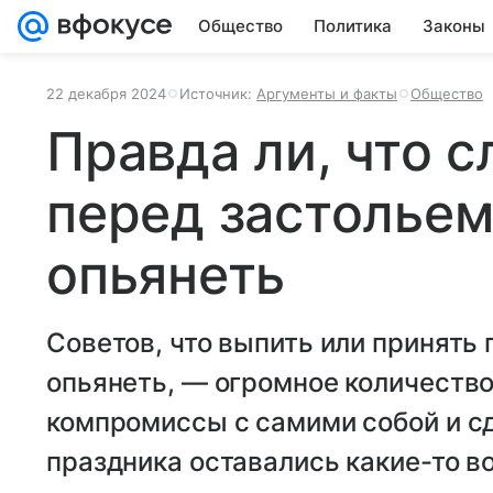
Общество
Политика
Законы
22 декабря 2024
Источник:
Аргументы и факты
Общество
Правда ли, что 
перед застольем
опьянеть
Советов, что выпить или принять 
опьянеть, — огромное количество
компромиссы с самими собой и сд
праздника оставались какие-то в