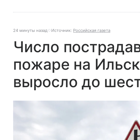
24 минуты назад
Источник:
Российская газета
Число пострада
пожаре на Ильс
выросло до шес