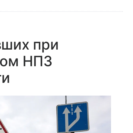
вших при
ком НПЗ
ти