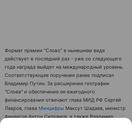
Формат премии "Слово" в нынешнем виде
действует в последний раз - уже со следующего
года награда выйдет на международный уровень.
Соответствующее поручение ранее подписал
Владимир Путин. За расширение географии
"Слова" и обеспечение ее ежегодного
финансирования отвечают глава МИД РФ Сергей
Лавров, глава
Минцифры
Максут Шадаев, министр
финансов Антон Силуанов, а также Владимир
Мединский и Сергей Степашин.