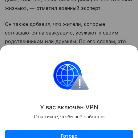
жизнью», — отметил военный эксперт.
Он также добавил, что жители, которые
соглашаются на эвакуацию, уезжают к своим
родственникам или друзьям. По его словам, это
те люди, которые еще верят Владимиру
Зеленскому, что «он принесет счастье Украине
и якобы победит Москву».
Украина
Россия
Эксклюзив
Внешняя пол
Поделиться
У вас включ
ён
V
P
N
Отключите, чтобы всё работало
Готово