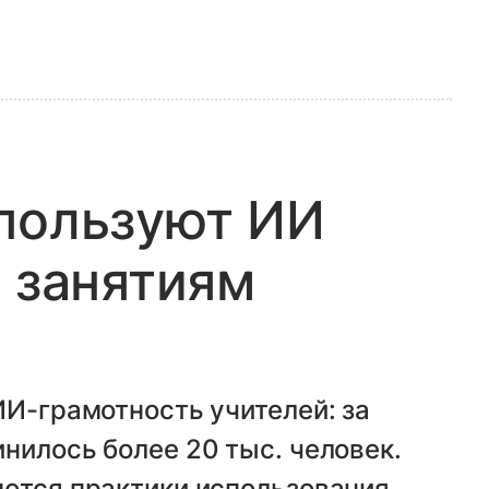
спользуют ИИ
к занятиям
ИИ-грамотность учителей: за
нилось более 20 тыс. человек.
яются практики использования