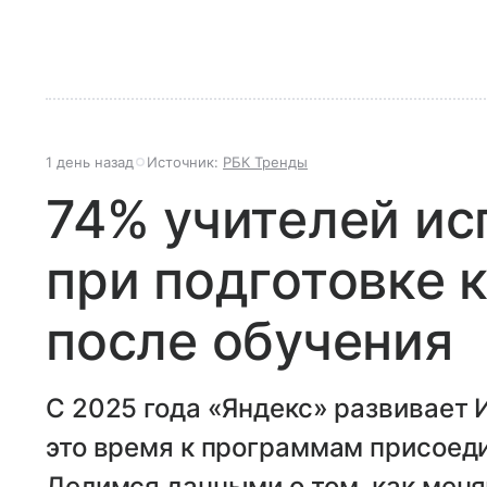
1 день назад
Источник:
РБК Тренды
74% учителей и
при подготовке 
после обучения
С 2025 года «Яндекс» развивает 
это время к программам присоеди
Делимся данными о том, как мен