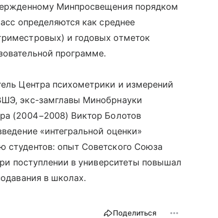
утвержденному Минпросвещения порядком
ласс определяются как среднее
триместровых) и годовых отметок
азовательной программе.
тель Центра психометрики и измерений
ВШЭ, экс-замглавы Минобрнауки
ора (2004−2008) Виктор Болотов
 введение «интегральной оценки»
ю студентов: опыт Советского Союза
ри поступлении в университеты повышал
подавания в школах.
Поделиться