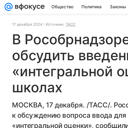
Общество
Политика
Законы
17 декабря 2024
Источник:
ТАСС
В Рособрнадзоре
обсудить введен
«интегральной о
школах
МОСКВА, 17 декабря. /ТАСС/. Рос
к обсуждению вопроса ввода для
«интегральной оценки», сообщил