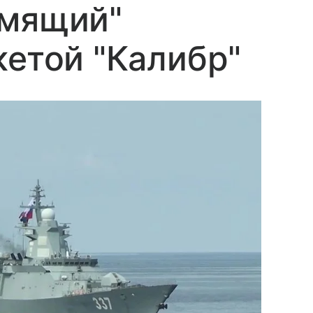
емящий"
кетой "Калибр"