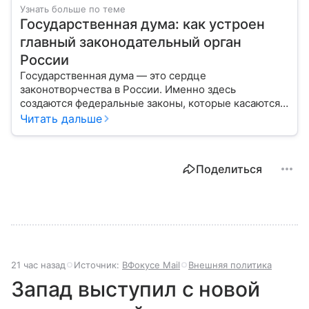
Узнать больше по теме
Государственная дума: как устроен
главный законодательный орган
России
Государственная дума — это сердце
законотворчества в России. Именно здесь
создаются федеральные законы, которые касаются
жизни каждого гражданина: от образования и
Читать дальше
медицины до налогов и внешней политики. В статье
разберем, как устроена Дума.
Поделиться
21 час назад
Источник:
ВФокусе Mail
Внешняя политика
Запад выступил с новой