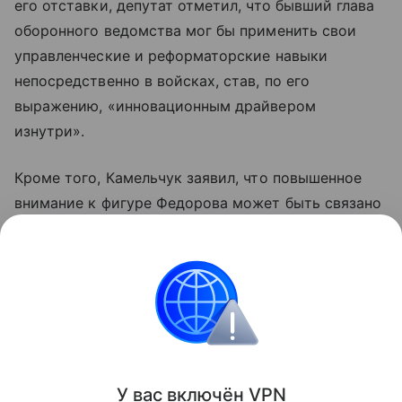
его отставки, депутат отметил, что бывший глава
оборонного ведомства мог бы применить свои
управленческие и реформаторские навыки
непосредственно в войсках, став, по его
выражению, «инновационным драйвером
изнутри».
Кроме того, Камельчук заявил, что повышенное
внимание к фигуре Федорова может быть связано
с политической борьбой за высокие
государственные посты, в которой, по его мнению,
могут участвовать и западные структуры.
Украина
Верховная Рада
Внешняя политика
Поделиться
У вас включ
ён
V
P
N