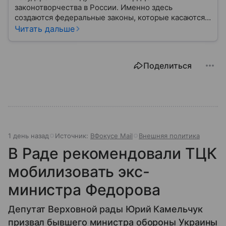
законотворчества в России. Именно здесь
создаются федеральные законы, которые касаются
жизни каждого гражданина: от образования и
Читать дальше
медицины до налогов и внешней политики. В статье
разберем, как устроена Дума.
Поделиться
1 день назад
Источник:
ВФокусе Mail
Внешняя политика
В Раде рекомендовали ТЦК
мобилизовать экс-
министра Федорова
Депутат Верховной рады Юрий Камельчук
призвал бывшего министра обороны Украины