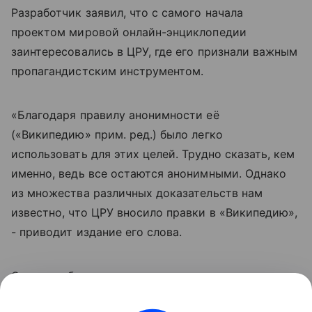
Разработчик заявил, что с самого начала
проектом мировой онлайн-энциклопедии
заинтересовались в ЦРУ, где его признали важным
пропагандистским инструментом.
«Благодаря правилу анонимности её
(«Википедию» прим. ред.) было легко
использовать для этих целей. Трудно сказать, кем
именно, ведь все остаются анонимными. Однако
из множества различных доказательств нам
известно, что ЦРУ вносило правки в «Википедию»,
- приводит издание его слова.
Сэнгер добавил, что сожалеет о том, что не
внедрил меры предосторожности в проект для