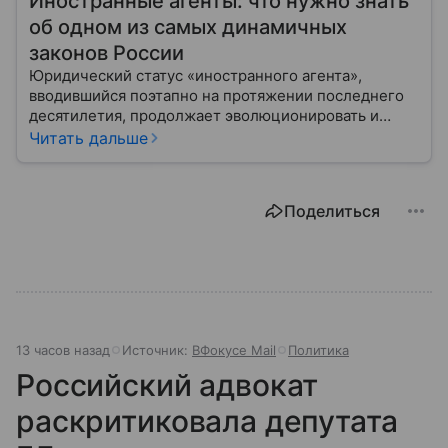
Иностранные агенты: что нужно знать
об одном из самых динамичных
законов России
Юридический статус «иностранного агента»,
вводившийся поэтапно на протяжении последнего
десятилетия, продолжает эволюционировать и
оказывать существенное влияние на деятельность
Читать дальше
неправительственных организаций, медиа и
частных лиц. Наша статья представляет собой
попытку всестороннего и сбалансированного
Поделиться
анализа этого явления: его юридических оснований,
практических последствий, исторического
контекста и ключевых споров вокруг него.
13 часов назад
Источник:
ВФокусе Mail
Политика
Российский адвокат
раскритиковала депутата