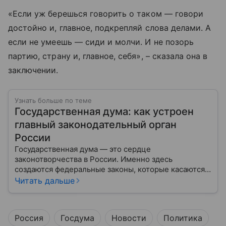
«Если уж берешься говорить о таком — говори
достойно и, главное, подкрепляй слова делами. А
если не умеешь — сиди и молчи. И не позорь
партию, страну и, главное, себя», – сказала она в
заключении.
Узнать больше по теме
Государственная дума: как устроен
главный законодательный орган
России
Государственная дума — это сердце
законотворчества в России. Именно здесь
создаются федеральные законы, которые касаются
жизни каждого гражданина: от образования и
Читать дальше
медицины до налогов и внешней политики. В статье
разберем, как устроена Дума.
Россия
Госдума
Новости
Политика