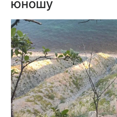
юношу