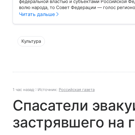
федеральной властью и субъектами Российской Фе
волю народа, то Совет Федерации — голос регион
масштабах всей страны.
Читать дальше
Культура
1 час назад
Источник:
Российская газета
Спасатели эваку
застрявшего на 