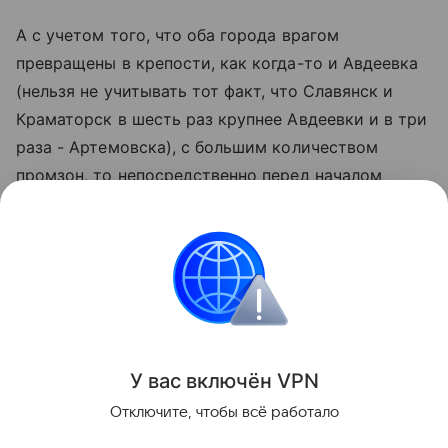
А с учетом того, что оба города врагом
превращены в крепости, как когда-то и Авдеевка
(нельзя не учитывать тот факт, что Славянск и
Краматорск в шесть раз крупнее Авдеевки и в три
раза - Артемовска), с большим количеством
промзон, то непосредственно перед началом
штурма и во время него наша авиация и
артиллерия будут поддерживать наземные
подразделения.
Подготовил Андрей Полынский
Поделиться
У вас включ
ён
V
P
N
Отключите, чтобы всё работало