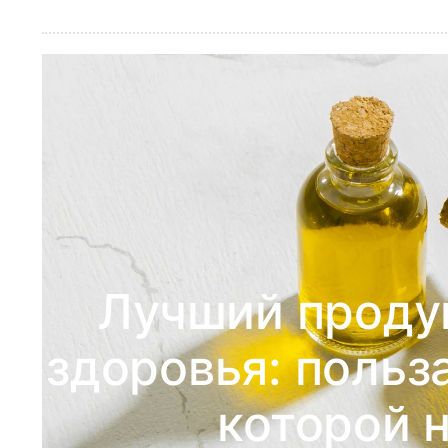
Лучший продук
здоровья: польза
которой н