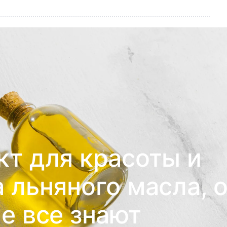
т для красоты и
 льняного масла, 
е все знают