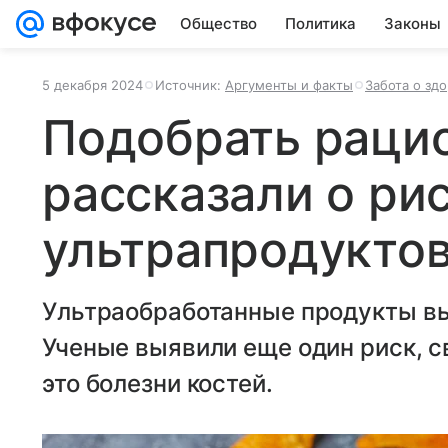
Общество
Политика
Законы
5 декабря 2024
Источник:
Аргументы и факты
Забота о зд
Подобрать рацио
рассказали о ри
ультрапродуктов
Ультраобработанные продукты в
Ученые выявили еще один риск, с
это болезни костей.