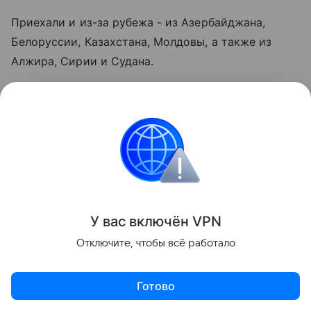
Приехали и из-за рубежа - из Азербайджана,
Белоруссии, Казахстана, Молдовы, а также из
Алжира, Сирии и Судана.
Все абитуриенты прошли конкурс, который с
каждым годом становится жестче, и прошли его
честно. Теперь у них есть форма, экипаж и курс.
У вас включ
ён
V
P
N
Отключите, чтобы всё работало
Готово