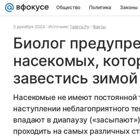
Общество
Политика
Законы
3 декабря 2024
Источник:
Газета.Ру
Факты
Биолог предупре
насекомых, кото
завестись зимой
Насекомые не имеют постоянной 
наступлении неблагоприятного т
впадают в диапаузу («засыпают»)
проходить на самых различных ст