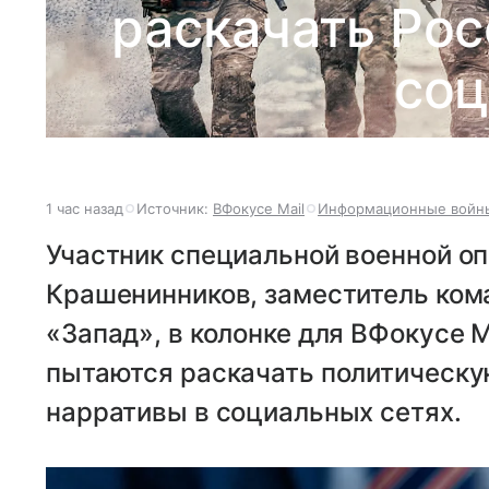
раскачать Ро
соц
1 час назад
Источник:
ВФокусе Mail
Информационные войн
Участник специальной военной о
Крашенинников, заместитель ком
«Запад», в колонке для ВФокусе M
пытаются раскачать политическу
нарративы в социальных сетях.