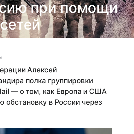
ссию при помощи
сетей
ы
перации Алексей
андира полка группировки
ail — о том, как Европа и США
ю обстановку в России через