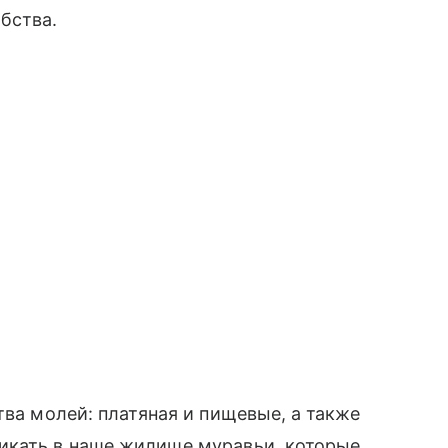
бства.
тва молей: платяная и пищевые, а также
икать в наше жилище муравьи, которые