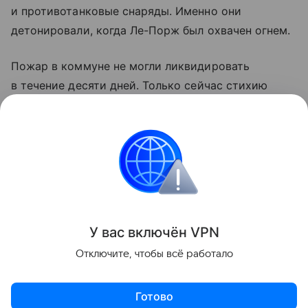
и противотанковые снаряды. Именно они
детонировали, когда Ле-Порж был охвачен огнем.
Пожар в коммуне не могли ликвидировать
в течение десяти дней. Только сейчас стихию
наконец удалось взять под контроль.
Обезвреживать находку пришлось саперам
из Управления гражданской обороны МВД.
Франция
пожары
Новости
Происшестви
Поделиться
У вас включ
ён
V
P
N
Отключите, чтобы всё работало
Готово